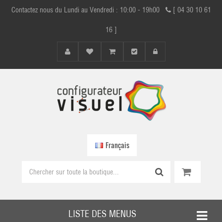
Contactez nous du Lundi au Vendredi : 10:00 - 19h00
[ 04 30 10 61
16 ]
Français
LISTE DES MENUS