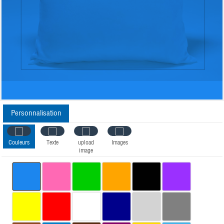
Personnalisation
Couleurs
Texte
upload
Images
image