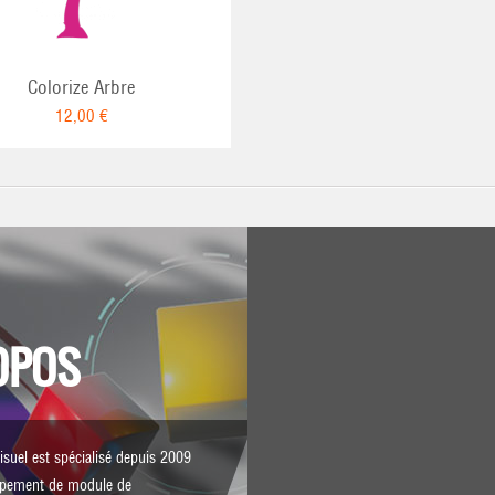
Colorize Arbre
12,00 €
OPOS
isuel est spécialisé depuis 2009
ppement de module de