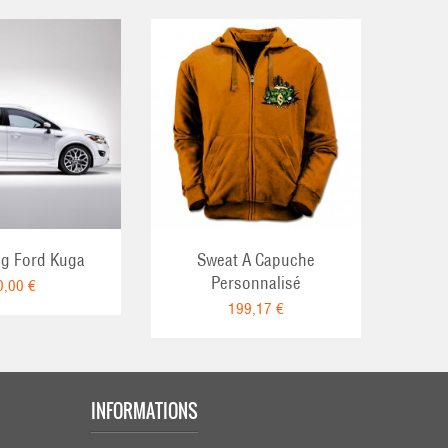
ng Ford Kuga
Sweat A Capuche
Roll
Personnalisé
0,00 €
199,17 €
INFORMATIONS