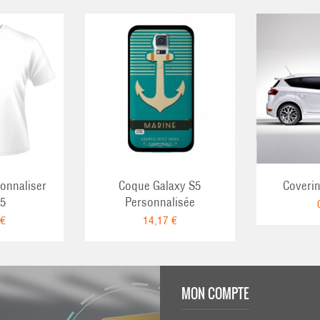
sonnaliser
Coque Galaxy S5
Coveri
5
Personnalisée
 €
14,17 €
MON COMPTE