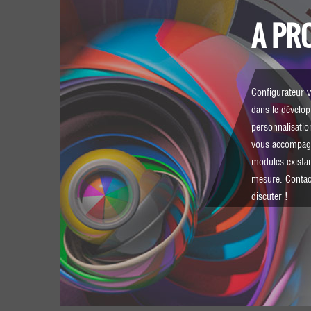
A PR
Configurateur v
dans le dévelo
personnalisatio
vous accompagn
modules existan
mesure.
Contac
discuter !