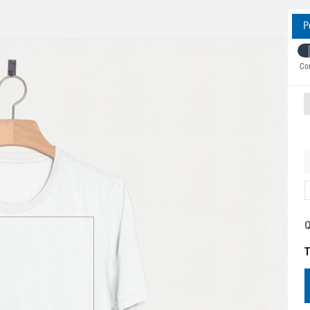
P
Co
Q