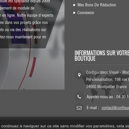
isuel est spécialisé depuis 2009
Mes Bons De Réduction
ppement de module de
Connexion
n en ligne. Notre équipe d'experts
e dans vos projets grâce nos
ts ou via des réalisations sur
tez-nous
maintenant pour en
INFORMATIONS SUR VOTR
BOUTIQUE
Configurateur Visuel - Mo
Personnalisation, 198 rue 
34000 Montpellier France
Appelez-nous au :
04 30 1
E-mail :
contact@configur
ontinuez à naviguer sur ce site sans modifier vos paramètres, cela sign
Copyright © 2021 Configurateur visuel. Tous droits réservés.
Mentions légales