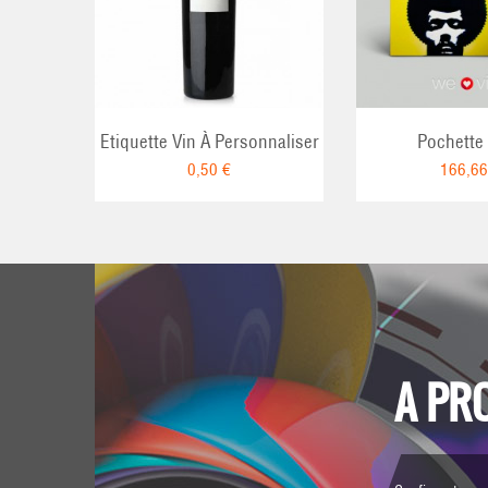
Etiquette Vin À Personnaliser
Pochette 
0,50 €
166,66
A PR