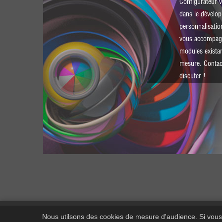
Configurateur v
dans le dévelo
personnalisatio
vous accompagn
modules existan
mesure.
Contac
discuter !
Nous utilsons des cookies de mesure d'audience. Si vous c