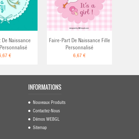
t De Naissance
Faire-Part De Naissance Fille
Carte D
Personnalisé
Personnalisé
6,67 €
6,67 €
INFORMATIONS
Nouveaux Produits
Contactez-Nous
Démos WEBGL
Sitemap