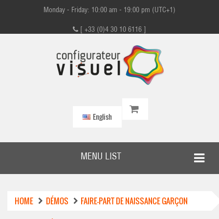
Monday - Friday: 10:00 am - 19:00 pm (UTC+1)
[ +33 (0)4 30 10 6116 ]
English
MENU LIST
HOME
DÉMOS
FAIRE-PART DE NAISSANCE GARÇON