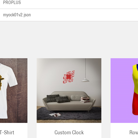
PROPLUS
myock01v2.json
ER AU PANIER
AJOUTER AU PANIER
T-Shirt
Custom Clock
Row