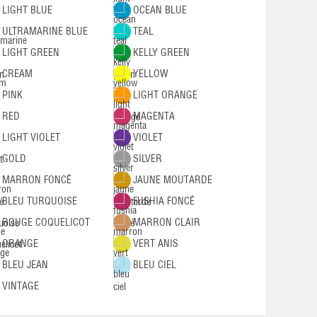
LIGHT BLUE
OCEAN BLUE
ULTRAMARINE BLUE
TEAL
LIGHT GREEN
KELLY GREEN
CREAM
YELLOW
PINK
LIGHT ORANGE
RED
MAGENTA
LIGHT VIOLET
VIOLET
GOLD
SILVER
MARRON FONCÉ
JAUNE MOUTARDE
BLEU TURQUOISE
FUSHIA FONCÉ
ROUGE COQUELICOT
MARRON CLAIR
ORANGE
VERT ANIS
BLEU JEAN
BLEU CIEL
VINTAGE