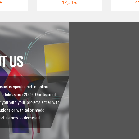
 €
12,54 €
4
T US
suel is speclialized in online
modules since 2009. Our team of
 you with your projects either with
lutions or with tailor made
act us
now to discuss it !