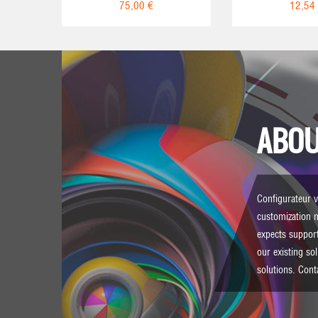
75,00 €
12,54
ABOU
Configurateur vi
customization 
expects support
our existing so
solutions.
Cont