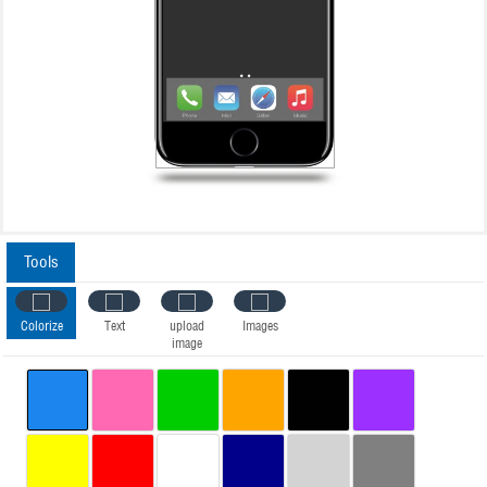
Tools
Colorize
Text
upload
Images
image