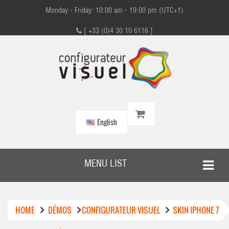
Monday - Friday: 10:00 am - 19:00 pm (UTC+1)
[ +33 (0)4 30 10 6116 ]
English
MENU LIST
HOME
DÉMOS
CONFIGURATEUR VISUEL
SKIN IPHONE 7